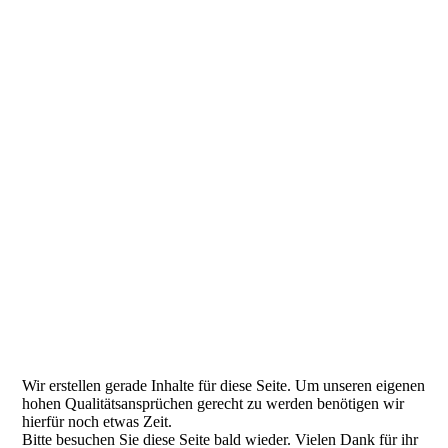
IMG_1178
IMG_1198
DSC03936
DSC03913
DSC04018
DSC03941
IMG_1340 Kopie
DSC03902
IMG_0379
DSC03774
Wir erstellen gerade Inhalte für diese Seite. Um unseren eigenen
hohen Qualitätsansprüchen gerecht zu werden benötigen wir
hierfür noch etwas Zeit.
Bitte besuchen Sie diese Seite bald wieder. Vielen Dank für ihr